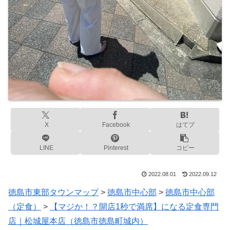
X
Facebook
はてブ
LINE
Pinterest
コピー
2022.08.01
2022.09.12
徳島市東部タウンマップ
>
徳島市中心部
>
徳島市中心部
（定食）
>
【マジか！？開店1秒で満席】になる定食専門
店｜松城屋本店（徳島市徳島町城内）