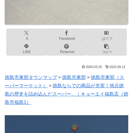
X
Facebook
はてブ
LINE
Pinterest
コピー
2020.03.20
2022.09.12
徳島市東部タウンマップ
>
徳島市東部
>
徳島市東部（ス
ーパーマーケット）
>
徳島ならでの商品が充実！地元徳
島の歴史を詰め込んだスーパー。｜キョーエイ福島店（徳
島市福島1）