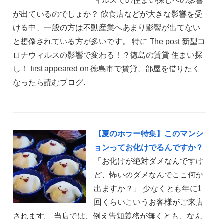
ィルスでの住まい探しへの影響
が出ているのでしょか？ 飲食店などが大きな影響を受
ける中、一般の方は不動産業へあまり影響が出てない
と想像されている方が多いです。 特に The post 新型コ
ロナウィルスの影響で変わる！？徳島の賃貸 住まい探
し！ first appeared on 徳島市で賃貸、部屋を借りたく
なったら読むブログ.
【夏のホラー特集】このマンシ
ョンってお化けでるんですか？
「お化けが絶対ダメなんですけ
ど、怖いのダメなんでここ何か
出ますか？」 少なくとも年に1
回くらいこいうお客様がご来店
されます。 当店では、例え告知義務が無くとも、なん