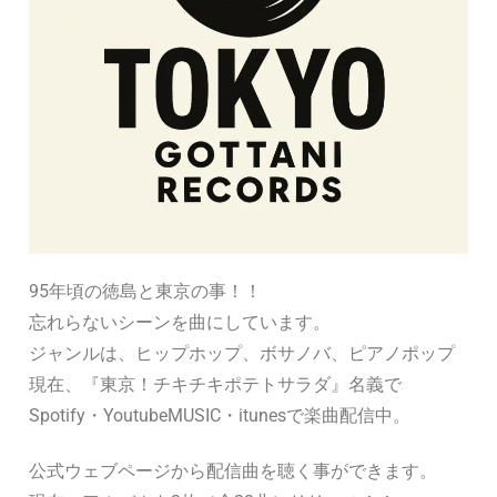
95年頃の徳島と東京の事！！
忘れらないシーンを曲にしています。
ジャンルは、ヒップホップ、ボサノバ、ピアノポップ
現在、『東京！チキチキポテトサラダ』名義で
Spotify・YoutubeMUSIC・itunesで楽曲配信中。
公式ウェブページから配信曲を聴く事ができます。