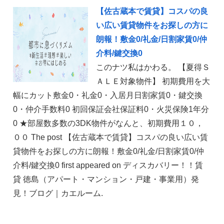
【佐古蔵本で賃貸】コスパの良
い広い賃貸物件をお探しの方に
朗報！敷金0/礼金/日割家賃0/仲
介料/鍵交換0
このナツ私はかわる。 【夏得Ｓ
ＡＬＥ対象物件】 初期費用を大
幅にカット敷金0・礼金0・入居月日割家賃0・鍵交換
0・仲介手数料0 初回保証会社保証料0・火災保険1年分
0 ★部屋数多数の3DK物件がなんと、初期費用１０，
００ The post 【佐古蔵本で賃貸】コスパの良い広い賃
貸物件をお探しの方に朗報！敷金0/礼金/日割家賃0/仲
介料/鍵交換0 first appeared on ディスカバリー！！賃
貸 徳島（アパート・マンション・戸建・事業用）発
見！ブログ｜カエルーム.