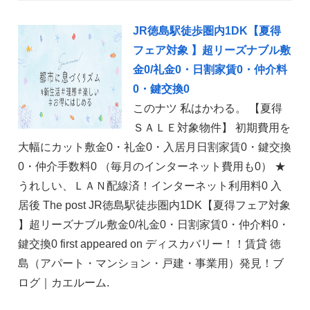
JR徳島駅徒歩圏内1DK【夏得
フェア対象 】超リーズナブル敷
金0/礼金0・日割家賃0・仲介料
0・鍵交換0
このナツ 私はかわる。 【夏得
ＳＡＬＥ対象物件】 初期費用を
大幅にカット敷金0・礼金0・入居月日割家賃0・鍵交換
0・仲介手数料0 （毎月のインターネット費用も0） ★
うれしい、ＬＡＮ配線済！インターネット利用料0 入
居後 The post JR徳島駅徒歩圏内1DK【夏得フェア対象
】超リーズナブル敷金0/礼金0・日割家賃0・仲介料0・
鍵交換0 first appeared on ディスカバリー！！賃貸 徳
島（アパート・マンション・戸建・事業用）発見！ブ
ログ｜カエルーム.