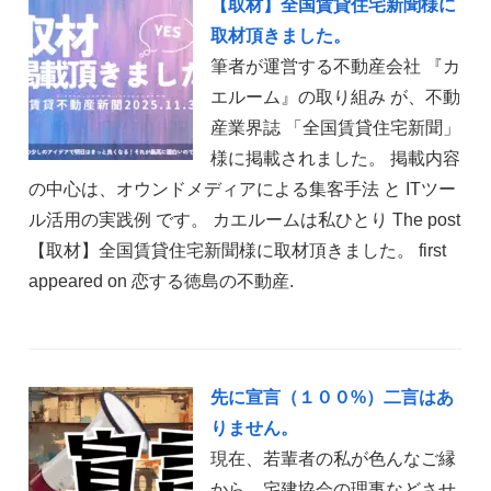
【取材】全国賃貸住宅新聞様に
取材頂きました。
筆者が運営する不動産会社 『カ
エルーム』の取り組み が、不動
産業界誌 「全国賃貸住宅新聞」
様に掲載されました。 掲載内容
の中心は、オウンドメディアによる集客手法 と ITツー
ル活用の実践例 です。 カエルームは私ひとり The post
【取材】全国賃貸住宅新聞様に取材頂きました。 first
appeared on 恋する徳島の不動産.
先に宣言（１００%）二言はあ
りません。
現在、若輩者の私が色んなご縁
から、宅建協会の理事などさせ