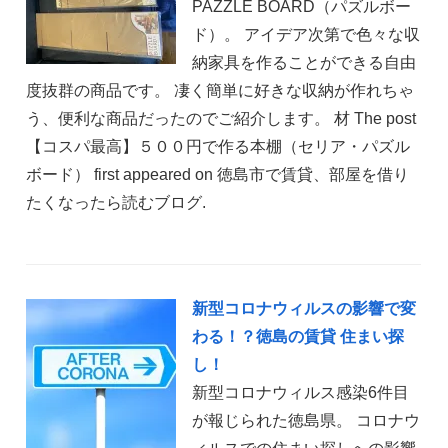
PAZZLE BOARD（パズルボー
ド）。 アイデア次第で色々な収
納家具を作ることができる自由
度抜群の商品です。 凄く簡単に好きな収納が作れちゃ
う、便利な商品だったのでご紹介します。 材 The post
【コスパ最高】５００円で作る本棚（セリア・パズル
ボード） first appeared on 徳島市で賃貸、部屋を借り
たくなったら読むブログ.
新型コロナウィルスの影響で変
わる！？徳島の賃貸 住まい探
し！
新型コロナウィルス感染6件目
が報じられた徳島県。 コロナウ