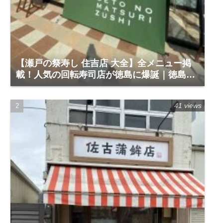
【瀬戸の祭寿し 住吉店 大全】全メニュー掲
載！人気の回転寿司店が徳島に爆誕｜徳島市
住吉5-1-60
41 views