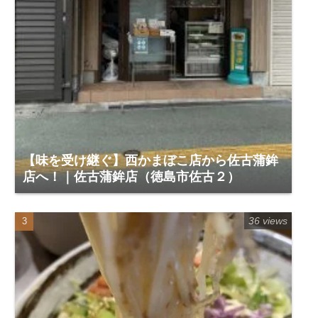
【味を受け継ぐ】西かまぼこ店から佐古蒲鉾
店へ！｜佐古蒲鉾店（徳島市佐古２）
36 views