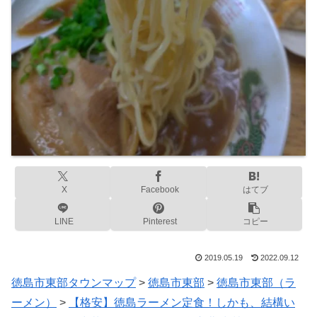
X
Facebook
はてブ
LINE
Pinterest
コピー
2019.05.19
2022.09.12
徳島市東部タウンマップ
>
徳島市東部
>
徳島市東部（ラ
ーメン）
>
【格安】徳島ラーメン定食！しかも、結構い