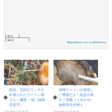
50 m
300 ft
MapsMarker.com
(
Leaflet
/
icons
)
絶品。笑顔のランチが
味噌ラーメンの美味し
約束されたラーメン屋
い季節だよ！絶品を食
さん｜麺屋 一徳（徳島
す｜海風（うみかぜ）
市安宅）
徳島市北沖洲１
2018年7月25日
2018年12月26日