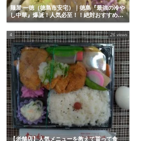
麺屋 一徳（徳島市安宅）｜徳島『最強の冷や
し中華』爆誕！人気必至！！絶対おすすめで
す。
26 views
【老舗店】人気メニューを教えて貰って食