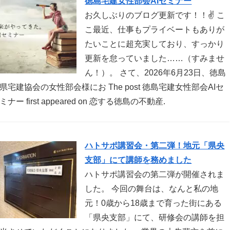
徳島宅建女性部会AIセミナー
お久しぶりのブログ更新です！！✌ こ
こ最近、仕事もプライベートもありが
たいことに超充実しており、すっかり
更新を怠っていました……（すみませ
ん！）。 さて、2026年6月23日、徳島
県宅建協会の女性部会様にお The post 徳島宅建女性部会AIセ
ミナー first appeared on 恋する徳島の不動産.
ハトサポ講習会・第二弾！地元「県央
支部」にて講師を務めました
ハトサポ講習会の第二弾が開催されま
した。 今回の舞台は、なんと私の地
元！0歳から18歳まで育った街にある
「県央支部」にて、研修会の講師を担