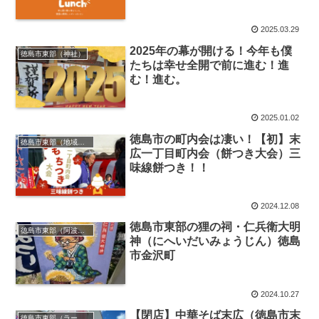
2025.03.29
2025年の幕が開ける！今年も僕
徳島市東部（神社）
たちは幸せ全開で前に進む！進
む！進む。
2025.01.02
徳島市の町内会は凄い！【初】末
徳島市東部（地域コミュニティ）
広一丁目町内会（餅つき大会）三
味線餅つき！！
2024.12.08
徳島市東部の狸の祠・仁兵衛大明
徳島市東部（阿波の狸の祠を巡る）
神（にへいだいみょうじん）徳島
市金沢町
2024.10.27
【閉店】中華そば末広（徳島市末
徳島市東部（ラーメン）