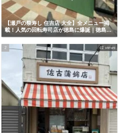
【瀬戸の祭寿し 住吉店 大全】全メニュー掲
載！人気の回転寿司店が徳島に爆誕｜徳島市
住吉5-1-60
41 views