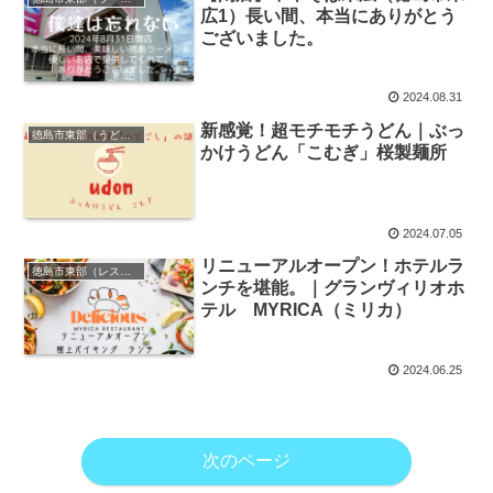
広1）長い間、本当にありがとう
ございました。
2024.08.31
新感覚！超モチモチうどん｜ぶっ
徳島市東部（うどん）
かけうどん「こむぎ」桜製麺所
2024.07.05
リニューアルオープン！ホテルラ
徳島市東部（レストラン）
ンチを堪能。｜グランヴィリオホ
テル MYRICA（ミリカ）
2024.06.25
次のページ