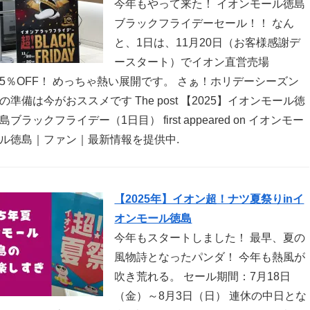
今年もやって来た！ イオンモール徳島
ブラックフライデーセール！！ なん
と、1日は、11月20日（お客様感謝デ
ースタート）でイオン直営売場
5％OFF！ めっちゃ熱い展開です。 さぁ！ホリデーシーズン
の準備は今がおススメです The post 【2025】イオンモール徳
島ブラックフライデー（1日目） first appeared on イオンモー
ル徳島｜ファン｜最新情報を提供中.
【2025年】イオン超！ナツ夏祭りinイ
オンモール徳島
今年もスタートしました！ 最早、夏の
風物詩となったパンダ！ 今年も熱風が
吹き荒れる。 セール期間：7月18日
（金）～8月3日（日） 連休の中日とな