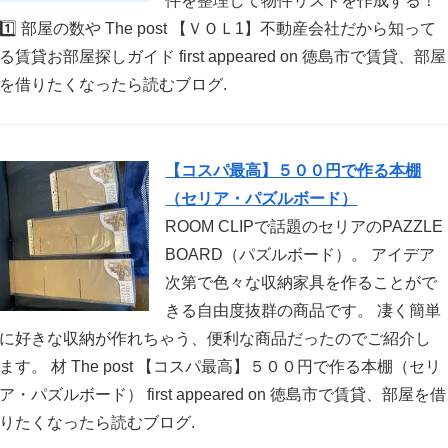
件を整理して物件リストを作成する！
1️⃣ 部屋の数や The post 【ＶＯＬ1】不動産会社だから知って
る賃貸お部屋探しガイド first appeared on 徳島市で賃貸、部屋
を借りたくなったら読むブログ.
【コスパ最高】５００円で作る本棚
（セリア・パズルボード）
ROOM CLIPで話題のセリアのPAZZLE
BOARD（パズルボード）。 アイデア
次第で色々な収納家具を作ることがで
きる自由度抜群の商品です。 凄く簡単
に好きな収納が作れちゃう、便利な商品だったのでご紹介し
ます。 材 The post 【コスパ最高】５００円で作る本棚（セリ
ア・パズルボード） first appeared on 徳島市で賃貸、部屋を借
りたくなったら読むブログ.