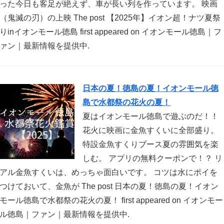
った今日も客足が絶えず、車が長い列を作っています。 映画
（鬼滅の刃）の上映 The post 【2025年】イオン超！ナツ夏祭
りinイオンモール徳島 first appeared on イオンモール徳島｜フ
ァン｜最新情報を提供中.
日本の夏！徳島の夏！イオンモール徳
島で水都祭の花火の夏！
夏はイオンモール徳島で遊ぶのだ！！
花火に映画に金魚すくいに全部盛り。
特設金魚すくりブース夏の雰囲気を楽
しむ。 アプリの無料クーポンで！？ リ
アル金魚すくいは、めっちゃ面白いです。 コツは水にポイを
つけておいて、金魚が The post 日本の夏！徳島の夏！イオン
モール徳島で水都祭の花火の夏！ first appeared on イオンモー
ル徳島｜ファン｜最新情報を提供中.