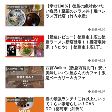
【幸せ100％】徳島の絶対食べた
徳島市東部（レストラン）
い逸品！至福のシラス丼｜飛べシ
ラス万代店（竹内水産）
2025.07.30
【最速レビュー】徳島市末広に徳
徳島市東部（ラーメン）
島ラーメン新店登場！！麺酒場詩
家（うたや）｜徳島市末広1丁目
2-59
2025.07.26
西宮Walker（阪急西宮北口）安い
西宮WALKER
美味しいパン屋さんのカフェ｜阪
急ベーカリー＆カフェ
2025.05.07
春の最強ランチ！これ以上ないっ
徳島市東部（レストラン）
てくらい素晴らしい！CAN
DO（徳島市北沖洲3）