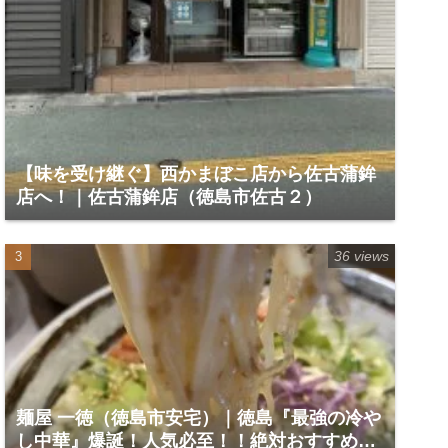
【味を受け継ぐ】西かまぼこ店から佐古蒲鉾
店へ！｜佐古蒲鉾店（徳島市佐古２）
36 views
麺屋 一徳（徳島市安宅）｜徳島『最強の冷や
し中華』爆誕！人気必至！！絶対おすすめで