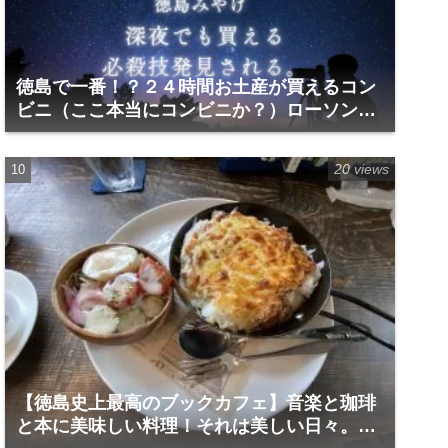
徳島で一番！？２４時間お土産が買えるコン
ビニ（ここ本当にコンビニか？）ローソン万
代町三丁目店
20 views
【徳島史上最高のブックカフェ】音楽と珈琲
と本に美味しい料理！それは美しい日々。｜