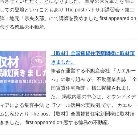
当させていただくことになりました。 業界の大先輩方を前に
しての登壇ということもあり The post ハトサポ講習会・第二
弾！地元「県央支部」にて講師を務めました first appeared on
恋する徳島の不動産.
【取材】全国賃貸住宅新聞様に取材頂
きました。
筆者が運営する不動産会社 『カエルー
ム』の取り組み が、不動産業界誌 「全
国賃貸住宅新聞」 様に掲載されまし
た。 掲載内容の中心は、オウンドメデ
ィアによる集客手法 と ITツール活用の実践例 です。 カエルー
ムは私ひとり The post 【取材】全国賃貸住宅新聞様に取材頂
きました。 first appeared on 恋する徳島の不動産.