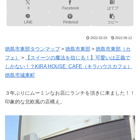
X
Facebook
はてブ
LINE
Pinterest
コピー
2022.02.03
2022.09.12
徳島市東部タウンマップ
>
徳島市東部
>
徳島市東部（カ
フェ）
>
【スイーツの魔法を信じる！】可愛いは正義で
しかない！？KIRA HOUSE CAFE（キラハウスカフェ）
徳島市城東町
３年ぶりにムーミンなお店にランチを頂きに来ました！！
印象的な北欧風の店構え。