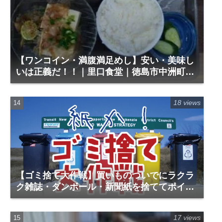
【ワンコイン・満腹満足めし】安い・美味し
いは正義だ！！｜里口食堂｜徳島市中洲町3
丁目26
18 views
【ゴミ捨て大作戦】買いものついでにラクラ
ク雑誌・ダンボール・新聞紙を捨ててポイン
トゲット（Rステーション・スーパーセブン
安宅店）
17 views