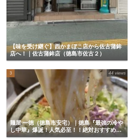
【味を受け継ぐ】西かまぼこ店から佐古蒲鉾
店へ！｜佐古蒲鉾店（徳島市佐古２）
44 views
麺屋 一徳（徳島市安宅）｜徳島『最強の冷や
し中華』爆誕！人気必至！！絶対おすすめで
す。