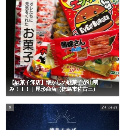
【駄菓子卸店】懐かしの駄菓子が山積
み！！！｜尾形商店（徳島市佐古三）
24 views