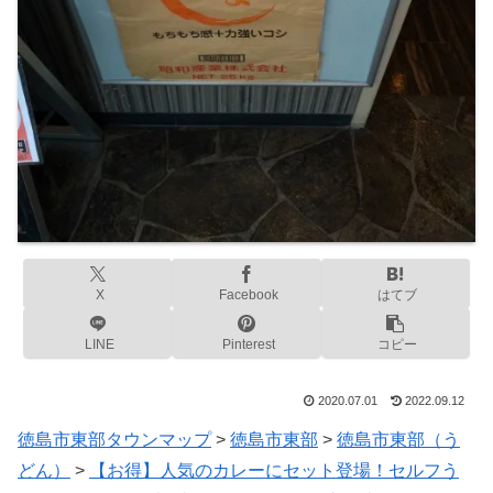
X
Facebook
はてブ
LINE
Pinterest
コピー
2020.07.01
2022.09.12
徳島市東部タウンマップ
>
徳島市東部
>
徳島市東部（う
どん）
>
【お得】人気のカレーにセット登場！セルフう