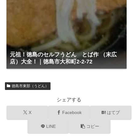
元祖！徳島のセルフうどん とば作 （末広
店）大全！｜徳島市大和町2-2-72
徳島市東部（うどん）
シェアする
X
Facebook
はてブ
LINE
コピー