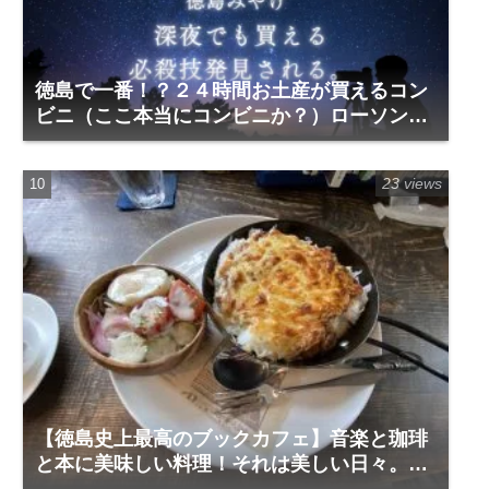
徳島で一番！？２４時間お土産が買えるコン
ビニ（ここ本当にコンビニか？）ローソン万
代町三丁目店
23 views
【徳島史上最高のブックカフェ】音楽と珈琲
と本に美味しい料理！それは美しい日々。｜