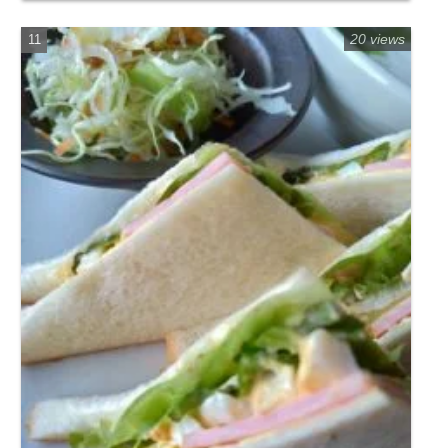
れとろカフェ Weird（ウィアード）徳島市住
吉
20 views