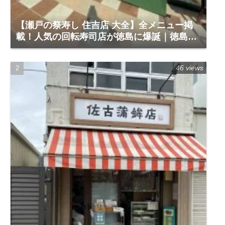
【瀬戸の祭寿し 住吉店 大全】全メニュー掲
載！人気の回転寿司店が徳島に爆誕｜徳島市
住吉5-1-60
46 views