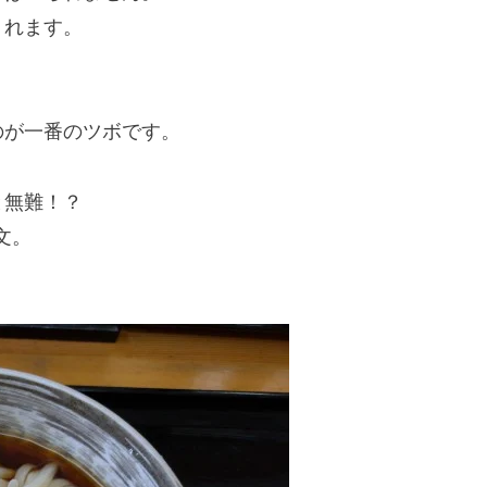
くれます。
のが一番のツボです。
と無難！？
文。