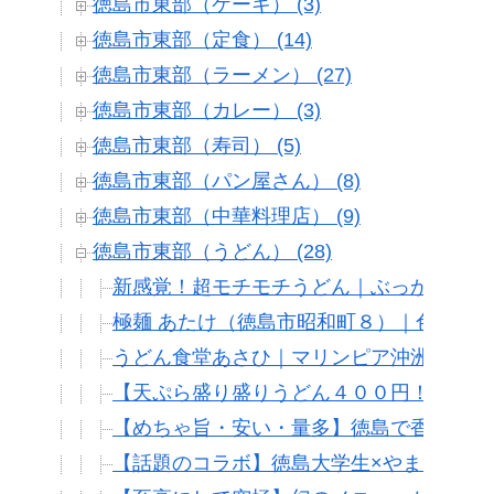
徳島市東部（ケーキ） (3)
徳島市東部（定食） (14)
徳島市東部（ラーメン） (27)
徳島市東部（カレー） (3)
徳島市東部（寿司） (5)
徳島市東部（パン屋さん） (8)
徳島市東部（中華料理店） (9)
徳島市東部（うどん） (28)
新感覚！超モチモチうどん｜ぶっかけうど
極麺 あたけ（徳島市昭和町８）｜色んな
うどん食堂あさひ｜マリンピア沖洲(徳島
【天ぷら盛り盛りうどん４００円！？】言
【めちゃ旨・安い・量多】徳島で香川県と
【話題のコラボ】徳島大学生×やま＝あん