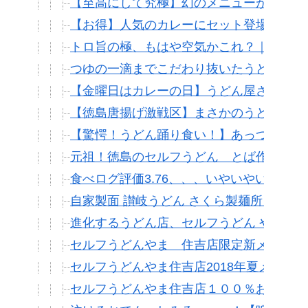
【至高にして究極】幻のメニューが復活！
【お得】人気のカレーにセット登場！セル
トロ旨の極、もはや空気かこれ？｜うどん
つゆの一滴までこだわり抜いたうどんに舌
【金曜日はカレーの日】うどん屋さんの超
【徳島唐揚げ激戦区】まさかのうどん屋さ
【驚愕！うどん踊り食い！】あっつあつの
元祖！徳島のセルフうどん とば作 （末広店
食べログ評価3.76、、、いやいやいや4
自家製面 讃岐うどん さくら製麺所（も
進化するうどん店、セルフうどん やま、夏
セルフうどんやま 住吉店限定新メニュー
セルフうどんやま住吉店2018年夏メニュ
セルフうどんやま住吉店１００％お得な朝