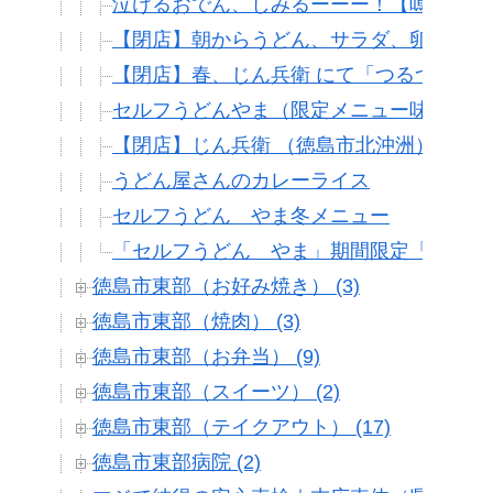
泣けるおでん、しみるーーー！【嗚呼、絶
【閉店】朝からうどん、サラダ、卵かけご
【閉店】春、じん兵衛 にて「つるつる、
セルフうどんやま（限定メニュー味噌バタ
【閉店】じん兵衛 （徳島市北沖洲）簡単
うどん屋さんのカレーライス
セルフうどん やま冬メニュー
「セルフうどん やま」期間限定「激ウマ
徳島市東部（お好み焼き） (3)
徳島市東部（焼肉） (3)
徳島市東部（お弁当） (9)
徳島市東部（スイーツ） (2)
徳島市東部（テイクアウト） (17)
徳島市東部病院 (2)