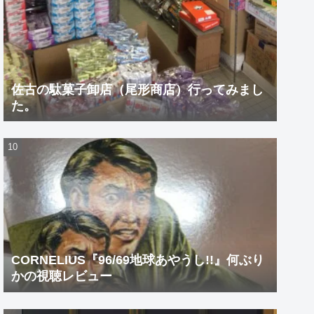
佐古の駄菓子卸店（尾形商店）行ってみまし
た。
CORNELIUS『96/69地球あやうし!!』何ぶり
かの視聴レビュー