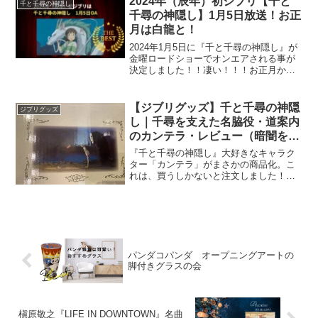
2024年（辰年）初ジブリ【千と
千と千尋の神隠し
税別です。それでは、開...
千尋の神隠し】1月5日放送！お正
月は白龍と！
2024年1月5日に『千と千尋の神隠し』が
金曜ロードショーでオンエアされる事が
決定しました！！凄い！！！お正月か
ら、神様いっぱいです。宮崎駿監督の不
朽の名作「千と千尋の神隠し」は、日本
のアニメーションの歴史においても特に
【ジブリグッズ】千と千尋の神隠
ジブリグッズ
重要な作品の一つで、...
し｜千尋を支えた名脇役・道案内
のカンテラ・レビュー（暗闇を照
らす仄かな希望）
『千と千尋の神隠し』大好きなキャラク
ター「カンテラ」がまさかの商品化。こ
れは、買うしかないと注文しました！写
真（The art of Spirited awayより）暗い夜
道にある街灯。それは、不安を打ち消し
暖かさをもたらしてくれます。それ...
パンダコパンダ オープニングアートの
脚付きグラスの会
槇原敬之『LIFE IN DOWNTOWN』名曲