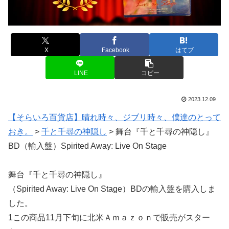
X
Facebook
はてブ
LINE
コピー
2023.12.09
【そらいろ百貨店】晴れ時々、ジブリ時々、僕達のとって
おき。
>
千と千尋の神隠し
>
舞台『千と千尋の神隠し』
BD（輸入盤）Spirited Away: Live On Stage
舞台『千と千尋の神隠し』
（Spirited Away: Live On Stage）BDの輸入盤を購入しま
した。
1この商品11月下旬に北米Ａｍａｚｏｎで販売がスター