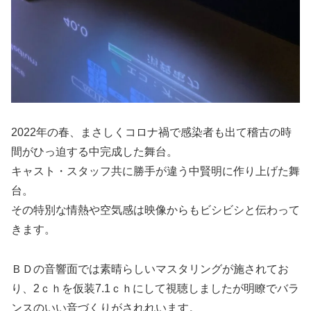
2022年の春、まさしくコロナ禍で感染者も出て稽古の時
間がひっ迫する中完成した舞台。
キャスト・スタッフ共に勝手が違う中賢明に作り上げた舞
台。
その特別な情熱や空気感は映像からもビシビシと伝わって
きます。
ＢＤの音響面では素晴らしいマスタリングが施されてお
り、2ｃｈを仮装7.1ｃｈにして視聴しましたが明瞭でバラ
ンスのいい音づくりがされれいます。