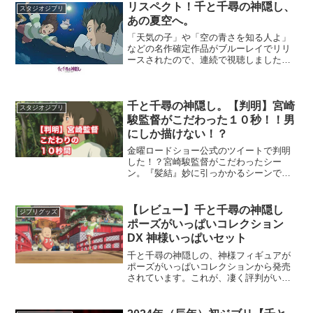
リスペクト！千と千尋の神隠し、
スタジオジブリ
あの夏空へ。
「天気の子」や「空の青さを知る人よ」
などの名作確定作品がブルーレイでリリ
ースされたので、連続で視聴しました。
人気アニメ作品２本立て。で、とある事
に気が付いたんですが、この2作品のハイ
ライトシーンがまさしく、千と千尋の神
隠しの飛行シーンこの記...
千と千尋の神隠し。【判明】宮崎
スタジオジブリ
駿監督がこだわった１０秒！！男
にしか描けない！？
金曜ロードショー公式のツイートで判明
した！？宮崎駿監督がこだわったシー
ン。『髪結』妙に引っかかるシーンでし
た。その引っ掛かり、宮崎監督の術中に
まんまとハマっていた事に今更ながら気
がつきました。ちなみにこの紫色の髪留
【レビュー】千と千尋の神隠し
ジブリグッズ
めがこのあとのシーンで重要...
ポーズがいっぱいコレクション
DX 神様いっぱいセット
千と千尋の神隠しの、神様フィギュアが
ポーズがいっぱいコレクションから発売
されています。これが、凄く評判がいい
のでBOX買いしました。キャラクターの
被り無しで全種類が揃うまさに神仕様で
す！！単品購入だと１個あたり９２０円