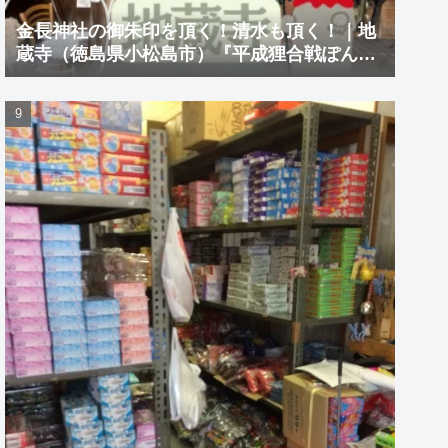
金長神社の御朱印を頂く！清水も頂く！｜地
蔵寺（徳島県小松島市）『平成狸合戦ぽんぽ
こ』を巡る