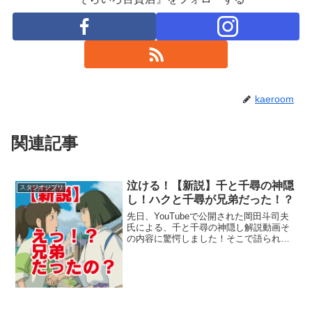
kaeroom
関連記事
泣ける！【新説】千と千尋の神隠
スタジオジブリ
し！ハクと千尋が兄弟だった！？
先日、YouTubeで公開された岡田斗司夫
氏による、千と千尋の神隠し解説動画そ
の内容に驚愕しました！そこで語られた
のは、千尋とハクが兄弟であった説。ス
タジオジブリを知り尽くした同氏の解説
は非常に説得力がありました。また、そ
う考える事で物語の...