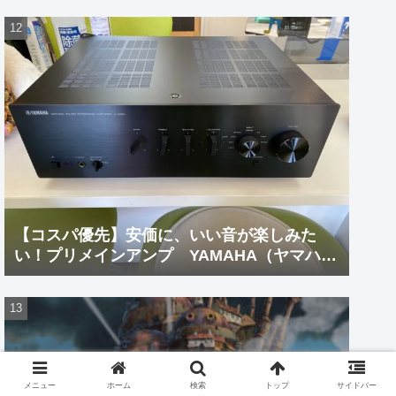
【コスパ優先】安価に、いい音が楽しみた
い！プリメインアンプ YAMAHA（ヤマハ）
A-S301(B)
メニュー
ホーム
検索
トップ
サイドバー