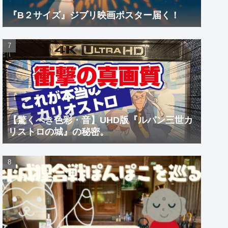
『B２サイズ』ジブリ映画ポスター届く！
【驚くべき色彩・音】UHD版『ルパン三世カ
リストロの城』の秘密。