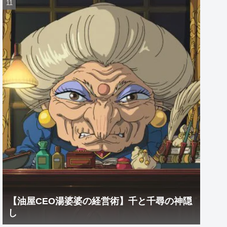
【油屋CEO湯婆婆の経営術】千と千尋の神隠
し