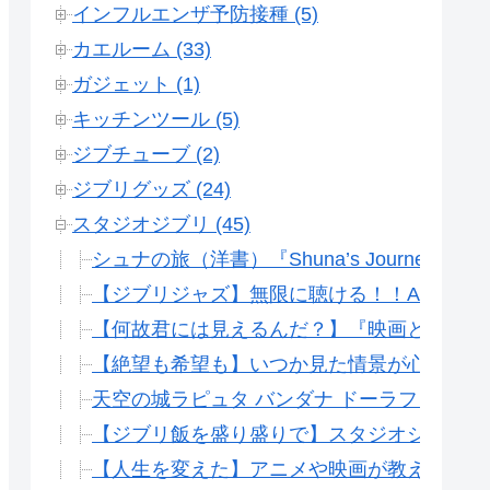
インフルエンザ予防接種 (5)
カエルーム (33)
ガジェット (1)
キッチンツール (5)
ジブチューブ (2)
ジブリグッズ (24)
スタジオジブリ (45)
シュナの旅（洋書）『Shuna’s Journe
【ジブリジャズ】無限に聴ける！！ALL THA
【何故君には見えるんだ？】『映画となりの
【絶望も希望も】いつか見た情景が心を揺さ
天空の城ラピュタ バンダナ ドーラファミリ
【ジブリ飯を盛り盛りで】スタジオジブリ 
【人生を変えた】アニメや映画が教えてくれ