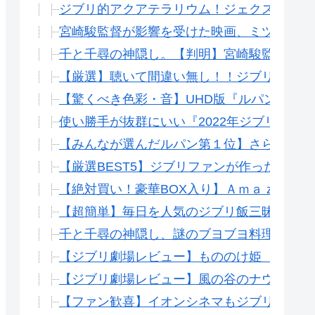
ジブリ的アクアテラリウム！ジェクス（GE
宮崎駿監督が影響を受けた映画、ミツバチの
千と千尋の神隠し。【判明】宮崎駿監督がこ
【厳選】聴いて間違い無し！！ジブリファン
【驚くべき色彩・音】UHD版『ルパン三世
使い勝手が抜群にいい『2022年ジブリカレ
【みんなが選んだルパン第１位】さらば愛
【厳選BEST5】ジブリファンが作った絶対
【絶対買い！豪華BOX入り】Ａｍａｚｏｎ
【超簡単】毎日を人気のジブリ飯三昧にしてし
千と千尋の神隠し、謎のブヨブヨ料理。シー
【ジブリ劇場レビュー】もののけ姫 一瞬で
【ジブリ劇場レビュー】風の谷のナウシカ 
【ファン歓喜】イオンシネマもジブリ4作品