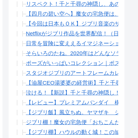
リスペクト！千と千尋の神隠し、あの夏空へ
【四月の碧い空へ】魔女の宅急便は、都会に
【今回は日本もＯＫ】ジブリ音楽のサブスク
Netflixがジブリ作品を世界配信！（日本
日常を冒険に変ええるイマジネーション、頭
そらいろのたね。2020年はどんなソラにな
ポーズがいっぱいコレクション｜ポスコロッ
スタジオジブリのアートフレームカレンダー
【油屋CEO湯婆婆の経営術】千と千尋の神隠
泣ける！【新説】千と千尋の神隠し！ハクと
【レビュー】プレミアムバンダイ 構造ガレ
【ジブリ飯】風立ちぬ。ヤマザキ シベリア
ジブリ棚！魔女の宅急便「おちこんだりもし
【ジブリ棚】ハウルの動く城！この城を立体