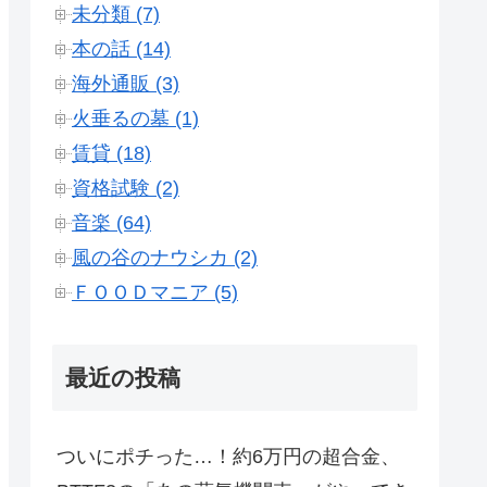
未分類 (7)
本の話 (14)
海外通販 (3)
火垂るの墓 (1)
賃貸 (18)
資格試験 (2)
音楽 (64)
風の谷のナウシカ (2)
ＦＯＯＤマニア (5)
最近の投稿
ついにポチった…！約6万円の超合金、