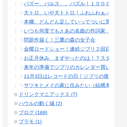
パズー、バルス、、パズル！１０００いっと
大トロ、いや大トトロ！ふわふわぁ～な春。
本棚、どんどん足していってついに置ききれ
いつも何度でも♬あの名曲の作詞家 覚 和
問題作届く！三鷹の森の女子会
金曜ロードショー！連続ジブリ２回目はカン
お正月休み、まずやったのは！？スタジオジ
来年の準備でジブリのカレンダー買いました
11月3日はレコードの日！ジブリの復刻レコ
サツキとメイの家に住みたい（結構本気で）
ドリンクマニアックス (7)
ハウルの動く城 (2)
ブログ (169)
プラモ (1)