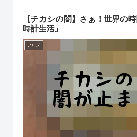
【チカシの闇】さぁ！世界の時間
時計生活』
ブログ