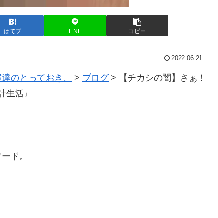
はてブ
LINE
コピー
2022.06.21
僕達のとっておき。
>
ブログ
>
【チカシの闇】さぁ！
時計生活』
ワード。