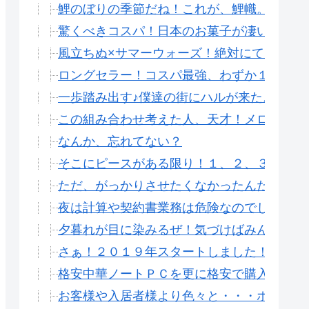
鯉のぼりの季節だね！これが、鯉幟。
驚くべきコスパ！日本のお菓子が凄い。ブル
風立ちぬ×サマーウォーズ！絶対にてたよね
ロングセラー！コスパ最強、わずか１００円
一歩踏み出す♪僕達の街にハルが来た。
この組み合わせ考えた人、天才！メロンクリ
なんか、忘れてない？
そこにピースがある限り！１、２、３、、２０
ただ、がっかりさせたくなかったんだ。
夜は計算や契約書業務は危険なのでしない主
夕暮れが目に染みるぜ！気づけばみんなそこ
さぁ！２０１９年スタートしました！
格安中華ノートＰＣを更に格安で購入！ama
お客様や入居者様より色々と・・・ホント恐