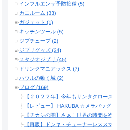
インフルエンザ予防接種 (5)
カエルーム (33)
ガジェット (1)
キッチンツール (5)
ジブチューブ (2)
ジブリグッズ (24)
スタジオジブリ (45)
ドリンクマニアックス (7)
ハウルの動く城 (2)
ブログ (169)
【２０２２年】今年もサンタクロースをレー
【レビュー】 HAKUBA カメラバッグ Chulul
【チカシの闇】さぁ！世界の時間を盗め！1,
【再販】ドンキ・チューナーレススマートテ