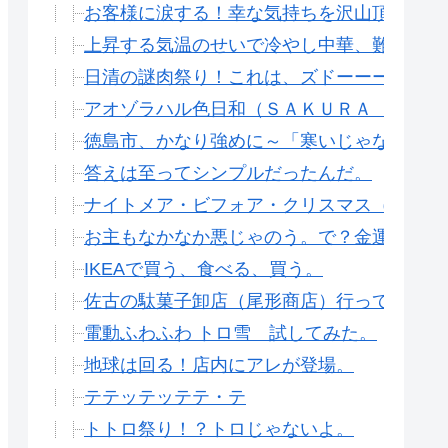
お客様に涙する！幸な気持ちを沢山頂きまし
上昇する気温のせいで冷やし中華、難民。
日清の謎肉祭り！これは、ズドーーーンンと
アオゾラハル色日和（ＳＡＫＵＲＡ ＤＯＲ
徳島市、かなり強めに～「寒いじゃないか！
答えは至ってシンプルだったんだ。
ナイトメア・ビフォア・クリスマス（ジャッ
お主もなかなか悪じゃのう。で？金運が上が
IKEAで買う、食べる、買う。
佐古の駄菓子卸店（尾形商店）行ってみまし
電動ふわふわ トロ雪 試してみた。
地球は回る！店内にアレが登場。
テテッテッテテ・テ
トトロ祭り！？トロじゃないよ。