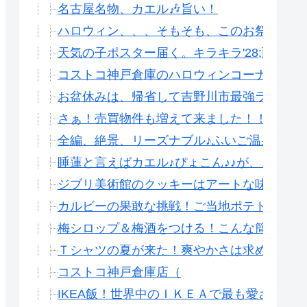
名古屋名物、カエル🎶旨い！
ハロウィン、、、そもそも、このお祭りって
天気の子ポスター届く。キラキラ'28;雨が光
コストコ神戸倉庫のハロウィンコーナー
お盆休みは、帰省して吉野川市最強ランチを
さぁ！売買物件も増えて来ました！！アイデ
全編、絶景、リーズナブル♪ふいご温泉。（
睡蓮と言えばカエル♪ぴょこん♪♪が、、、
ジブリ美術館のクッキーはアートな味わい、
カルビーの果敢な挑戦！ご当地ポテトチップ
梅シロップ＆梅酒をつける！こんな簡単なこ
Ｔシャツの夏が来た！爽やかさは求めてない
コストコ神戸倉庫店（
IKEA飯！世界中のＩＫＥＡで最も愛される