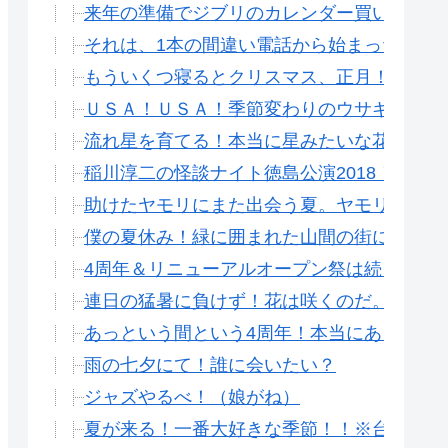
来年の準備でジブリのカレンダー買いました
それは、1本の間違い電話から始まった。サ
もういくつ寝るとクリスマス、正月！ほら年
ＵＳＡ！ＵＳＡ！季節変わりのウサギにて、
流れ星を育てる！本当に星みたいな花、桔梗
稲川淳二の怪談ナイト徳島公演2018！リアル
助けたヤモリにまた出会う夏。ヤモリ可愛す
僕の夏休み！緑に囲まれた山間の街にて流れ
4周年＆リニューアルオープン祭は続くのだ
連日の猛暑に負けず！花は咲くのだ。
あっという間という4周年！本当にありがと
雨の七夕にて！誰に会いたい？
ジャズやるべ！（娘がね）
夏が来る！一番大好きな季節！！※台風以外