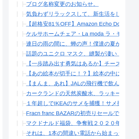
ブログ名称変更のお知らせ。
気負わずリラックスして、新生活をしたいあ
【超格安81％OFF】Amazon Echo Dot +
ケルサホームチェア・La moda ラ・モー
連日の雨の間に、蝉の声！僕達の夏が始まっ
話題のユニクロ マスク、縫製が凄い！コス
【一歩踏み出す勇気はあるか】チーズはどこ
【あの絵本が切手に！？】絵本の中に出てき
【まんま、あれ】JALの飛行機で飲んだあ
カークランドの天然炭酸水、ラッキー強炭酸
１年超しでIKEAのサメを捕獲！サメ捕った＝
Fracn franc BAZARの初売りセールでお得
マクドナルド福袋、争奪戦２０２０年１月１
それは、1本の間違い電話から始まった。サ