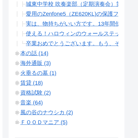
城東中学校 吹奏楽部（定期演奏会）第46回
愛用のZenfone5（ZE620KL)の保護フィ
実は、物持ちがいい方です。13年間使った
使える！ハロウィンのウォールステッカーが
卒業おめでとうございます。もう、そんな時
本の話 (14)
海外通販 (3)
火垂るの墓 (1)
賃貸 (18)
資格試験 (2)
音楽 (64)
風の谷のナウシカ (2)
ＦＯＯＤマニア (5)