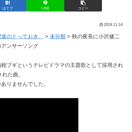
はてブ
LINE
コピー
2019.11.14
僕達のとっておき。
>
未分類
>
秋の夜長に小沢健二
のアンサーソング
備校ブギというテレビドラマの主題歌として採用され
された曲。
かありませんでした。