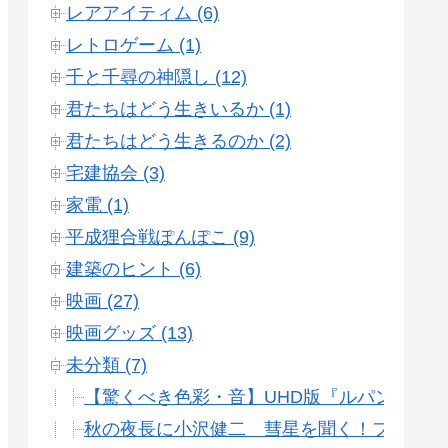
レアアイティム (6)
レトロゲーム (1)
千と千尋の神隠し (12)
君たちはどう生きいるか (1)
君たちはどう生きるのか (2)
宅建協会 (3)
家電 (1)
平成狸合戦ぽんぽこ (9)
建築のヒント (6)
映画 (27)
映画グッズ (13)
未分類 (7)
【驚くべき色彩・音】UHD版『ルパン三世
秋の夜長に小沢健二 彗星を聞く！フリッパ