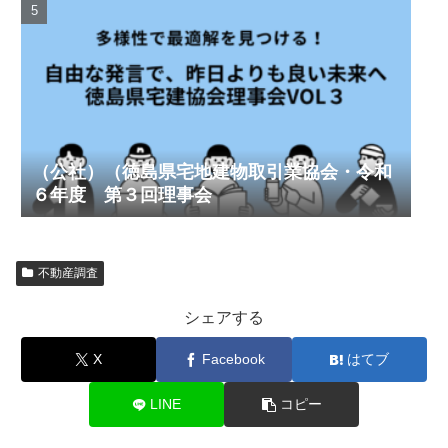
（公社）（徳島県宅地建物取引業協会・令和
６年度 第３回理事会
不動産調査
シェアする
X
Facebook
はてブ
LINE
コピー