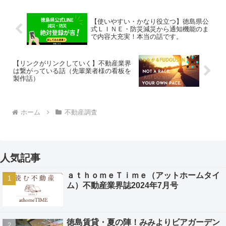
参考とする場合が多いです...
【使いやすい・かなり役立つ】徳島県公
式ＬＩＮＥ・防災減災から通知機能のま
で内容大充実！本当の話です。
【リンクがリンクしていく】不動産業界
は繋がっている話（先輩業者様の看板を
製作話）
ホーム
不動産調査
人気記事
ａｔｈｏｍｅＴｉｍｅ（アットホームタイ
ム）不動産業界誌2024年7月号
徳島賃貸・夏の陣！みみよりビアガーデン