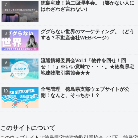
徳島宅建！第二回理事会。（響かない人に
はわざわざ言わない）
ググらない世界のマーケティング。（どう
する？不動産会社WEBページ）
流通情報委員会Vol.1「物件を回せ！回
せ！！」※いい意味で・・・。★徳島県宅
地建物取引業協会★★
全宅管理 徳島県支部ウェブサイトが公
開！なんと、そっちか！？
このサイトについて
このウェブサイトは徳島県宅地建物取引業協会（以下、徳島宅