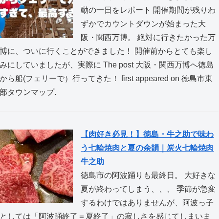
動の一日をレポート 開催期間が残りわ
ずかでカウントダウンが始まった大
阪・関西万博。 絶対に行きたかった万
博に、ついに行くことができました！ 開催前からとても楽し
みにしていましたが、実際に The post 大阪・関西万博へ徳島
から船(フェリーで）行ってきた！ first appeared on 徳島市東
部タウンマップ.
【肉好き必見！】徳島・牛之助で味わ
う七輪焼肉と夏の余韻｜炭火七輪焼肉
牛之助
徳島市の阿波踊りも最終日。 大好きな
夏が終わってしまう、、、 季節が急変
するわけではありませんが、阿波っ子
としては「阿波踊終了＝夏終了」の寂しさを感じてしまいま