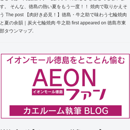
す。 そんな、徳島の熱い夏をもう一度！！ 焼肉で取りかえそ
う The post 【肉好き必見！】徳島・牛之助で味わう七輪焼肉
と夏の余韻｜炭火七輪焼肉 牛之助 first appeared on 徳島市東
部タウンマップ.