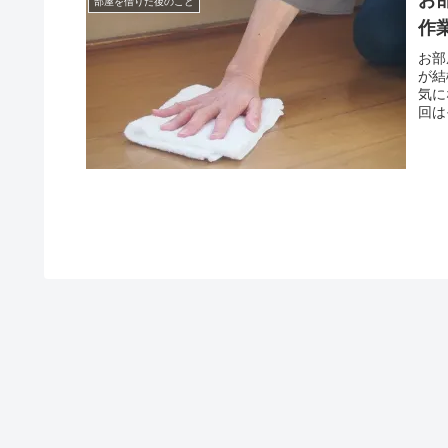
部屋を借りた後のこと
作
お部
が結
気に
回は