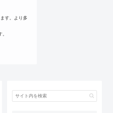
います。より多
す。