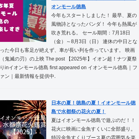
オンモール徳島
今年もスタートしました！ 最早、夏の
風物詩となったパンダ！ 今年も熱風が
吹き荒れる。 セール期間：7月18日
（金）～8月3日（日） 連休の中日とな
った今日も客足が絶えず、車が長い列を作っています。 映画
（鬼滅の刃）の上映 The post 【2025年】イオン超！ナツ夏祭
りinイオンモール徳島 first appeared on イオンモール徳島｜フ
ァン｜最新情報を提供中.
日本の夏！徳島の夏！イオンモール徳
島で水都祭の花火の夏！
夏はイオンモール徳島で遊ぶのだ！！
花火に映画に金魚すくいに全部盛り。
特設金魚すくりブース夏の雰囲気を楽