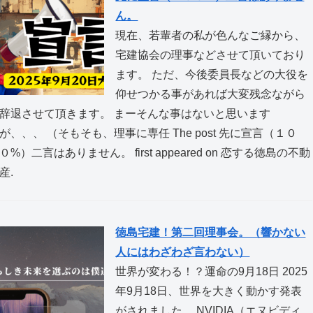
ん。
現在、若輩者の私が色んなご縁から、
宅建協会の理事などさせて頂いており
ます。 ただ、今後委員長などの大役を
仰せつかる事があれば大変残念ながら
辞退させて頂きます。 まーそんな事はないと思います
が、、、 （そもそも、理事に専任 The post 先に宣言（１０
０%）二言はありません。 first appeared on 恋する徳島の不動
産.
徳島宅建！第二回理事会。（響かない
人にはわざわざ言わない）
世界が変わる！？運命の9月18日 2025
年9月18日、世界を大きく動かす発表
がされました。 NVIDIA（エヌビディ