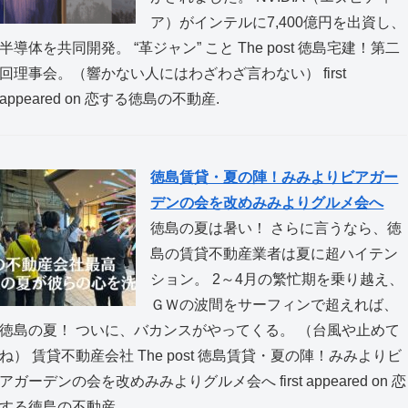
ア）がインテルに7,400億円を出資し、
半導体を共同開発。 “革ジャン” こと The post 徳島宅建！第二
回理事会。（響かない人にはわざわざ言わない） first
appeared on 恋する徳島の不動産.
徳島賃貸・夏の陣！みみよりビアガー
デンの会を改めみみよりグルメ会へ
徳島の夏は暑い！ さらに言うなら、徳
島の賃貸不動産業者は夏に超ハイテン
ション。 2～4月の繁忙期を乗り越え、
ＧＷの波間をサーフィンで超えれば、
徳島の夏！ ついに、バカンスがやってくる。 （台風や止めて
ね） 賃貸不動産会社 The post 徳島賃貸・夏の陣！みみよりビ
アガーデンの会を改めみみよりグルメ会へ first appeared on 恋
する徳島の不動産.