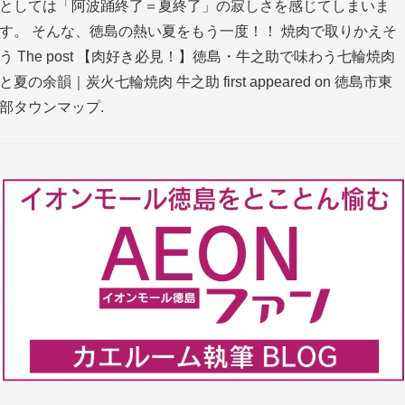
としては「阿波踊終了＝夏終了」の寂しさを感じてしまいま
す。 そんな、徳島の熱い夏をもう一度！！ 焼肉で取りかえそ
う The post 【肉好き必見！】徳島・牛之助で味わう七輪焼肉
と夏の余韻｜炭火七輪焼肉 牛之助 first appeared on 徳島市東
部タウンマップ.