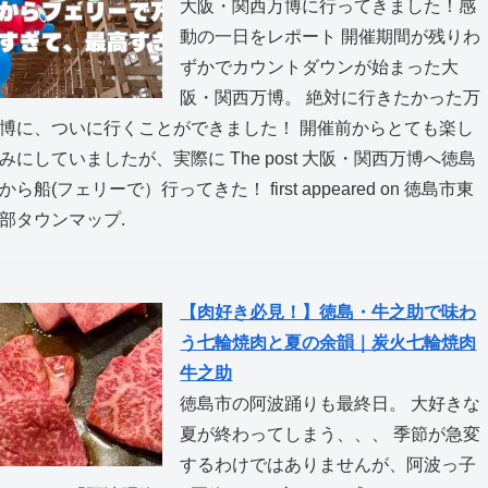
大阪・関西万博に行ってきました！感
動の一日をレポート 開催期間が残りわ
ずかでカウントダウンが始まった大
阪・関西万博。 絶対に行きたかった万
博に、ついに行くことができました！ 開催前からとても楽し
みにしていましたが、実際に The post 大阪・関西万博へ徳島
から船(フェリーで）行ってきた！ first appeared on 徳島市東
部タウンマップ.
【肉好き必見！】徳島・牛之助で味わ
う七輪焼肉と夏の余韻｜炭火七輪焼肉
牛之助
徳島市の阿波踊りも最終日。 大好きな
夏が終わってしまう、、、 季節が急変
するわけではありませんが、阿波っ子