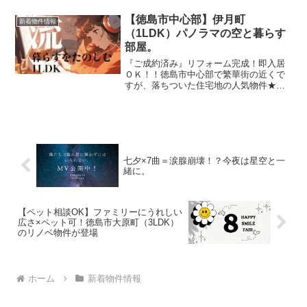
ていますのでご期待下さい。初期費用を
大幅に割り引くスペシャルオファー！さ
【徳島市中心部】伊月町
新着物件情報
ぁお...
（1LDK）パノラマの空と暮らす
部屋。
『ご成約済み』リフォーム完成！即入居
ＯＫ！！徳島市中心部で繁華街の近くで
すが、落ちついた住宅地の人気物件★募
集スタート！高層階で街の美しい景色と
いっしょに暮らせます。詳細はこちら！
この投稿をInstagramで見るカエルーム
(@kaeroo...
七夕×7曲＝涙腺崩壊！？今夜は星空と一
緒に。
【ペット相談OK】ファミリーにうれしい
広さ×ペット可！徳島市大原町（3LDK）
のリノベ物件が登場
ホーム
新着物件情報