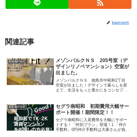
kaeroom
関連記事
メゾンパルクＮＳ 205号室（デ
新着物件情報
ザインリノベマンション）空室が
出ました。
メゾンパルクＮＳ 徳島市中昭和2丁目
空室が出ました！デザインで暮らしを変
えて、生活をもっと豊かにをコンセプト
に、リノベーションを行ています。徳島
県庁よりも徒歩圏！生活環境も非常に良
いです。動画やパノラマ写真等も掲載し
セグラ南昭和 初期費用大幅サー
新着物件情報
ていますので、ぜひ、詳...
ポート開催！期間限定！！
セグラ南昭和に入居費用を大幅にサポー
トする！「特別プラン」登場！1.「仲介
手数料」0円仲介手数料は大家さんが負担
してくれちゃいます！それ以外にも、こ