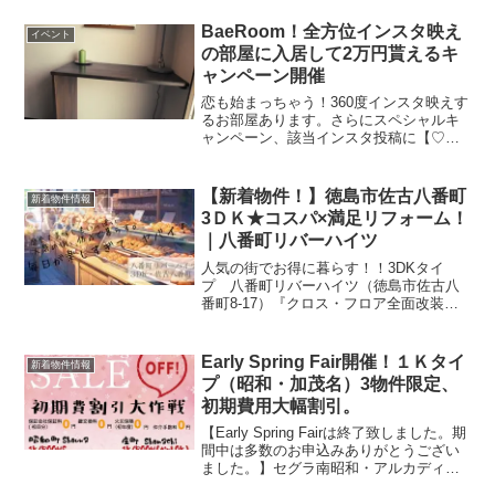
の大家さん、、、めっちゃ入居者さん想
いのいい大家さんです。2「鍵交換料金」
BaeRoom！全方位インスタ映え
イベント
無料で実施します。...
の部屋に入居して2万円貰えるキ
ャンペーン開催
恋も始まっちゃう！360度インスタ映えす
るお部屋あります。さらにスペシャルキ
ャンペーン、該当インスタ投稿に【♡い
いね】を押してご来店・ご契約のお客様
には、2万円のAmazonギフト券プレゼン
ト♬☆物件の詳細情報はこちらキャンペ
【新着物件！】徳島市佐古八番町
新着物件情報
ーンへのエント...
3ＤＫ★コスパ×満足リフォーム！
｜八番町リバーハイツ
人気の街でお得に暮らす！！3DKタイ
プ 八番町リバーハイツ（徳島市佐古八
番町8-17）『クロス・フロア全面改装』
『生活を快適する設備の入れ替え・新
設』『近所にセブンイレブンがオープ
ン・日々のちょっとしたが便利に！』動
Early Spring Fair開催！１Ｋタイ
新着物件情報
画や360度写真を公開し...
プ（昭和・加茂名）3物件限定、
初期費用大幅割引。
【Early Spring Fairは終了致しました。期
間中は多数のお申込みありがとうござい
ました。】セグラ南昭和・アルカディア
については、別途キャンペーンを準備し