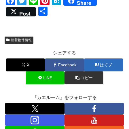
F
T
Li
Pi
H
Share
a
wi
n
nt
at
共
Post
c
tt
e
er
e
有
e
er
e
n
b
st
a
新着物件情報
o
シェアする
o
k
X
Facebook
はてブ
LINE
コピー
『カエルーム』をフォローする