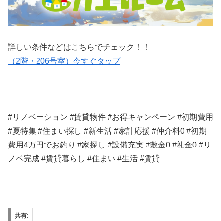
詳しい条件などはこちらでチェック！！
（2階・206号室）今すぐタップ
#リノベーション #賃貸物件 #お得キャンペーン #初期費用
#夏特集 #住まい探し #新生活 #家計応援 #仲介料0 #初期
費用4万円でお釣り #家探し #設備充実 #敷金0 #礼金0 #リ
ノベ完成 #賃貸暮らし #住まい #生活 #賃貸
共有: