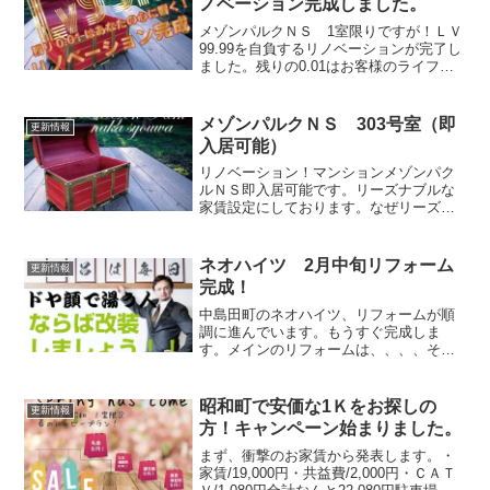
ノベーション完成しました。
メゾンパルクＮＳ 1室限りですが！ＬＶ
99.99を自負するリノベーションが完了し
ました。残りの0.01はお客様のライフス
タイル次第です！ここは、出し惜しみせ
ずに家賃条件からいってみましょう。・
賃料/39,000円・共益費/2,000円・ＣＡ...
メゾンパルクＮＳ 303号室（即
更新情報
入居可能）
リノベーション！マンションメゾンパク
ルＮＳ即入居可能です。リーズナブルな
家賃設定にしております。なぜリーズナ
ブルなのか！！？？実は敷地内に駐車場
がありません。駐車場が必要な場合は、
付近の月極をご契約頂く必要があります
ネオハイツ 2月中旬リフォーム
更新情報
がそもそも、駐車場の必要...
完成！
中島田町のネオハイツ、リフォームが順
調に進んでいます。もうすぐ完成しま
す。メインのリフォームは、、、、そ
う、、、、、、、、、、、、オフロの改
装！幅は限界がありますが、お掃除のし
やすい清潔で気持ちのよい浴室に改装し
昭和町で安価な1Ｋをお探しの
更新情報
ました。さらに、、、、これだ...
方！キャンペーン始まりました。
まず、衝撃のお家賃から発表します。・
家賃/19,000円・共益費/2,000円・ＣＡＴ