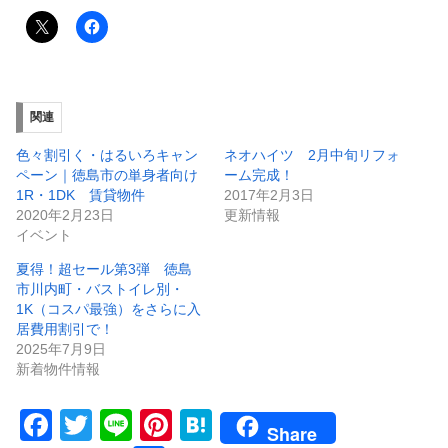
関連
色々割引く・はるいろキャン
ネオハイツ 2月中旬リフォ
ペーン｜徳島市の単身者向け
ーム完成！
1R・1DK 賃貸物件
2017年2月3日
2020年2月23日
更新情報
イベント
夏得！超セール第3弾 徳島
市川内町・バストイレ別・
1K（コスパ最強）をさらに入
居費用割引で！
2025年7月9日
新着物件情報
F
T
Li
Pi
H
Share