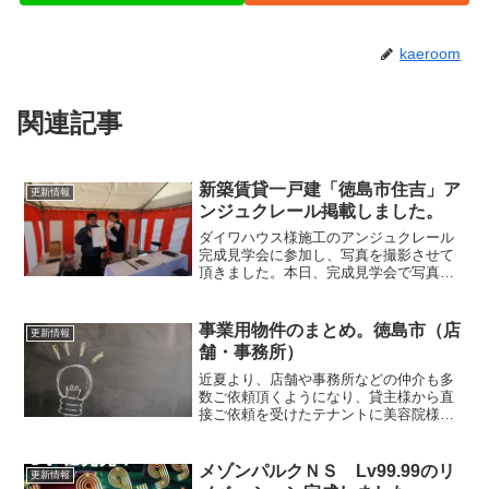
kaeroom
関連記事
新築賃貸一戸建「徳島市住吉」ア
更新情報
ンジュクレール掲載しました。
ダイワハウス様施工のアンジュクレール
完成見学会に参加し、写真を撮影させて
頂きました。本日、完成見学会で写真を
撮影させて頂きました。一戸建て仕様の
2700ｍｍサイズのキッチンやホームセキ
ュリティなど安心して快適に暮らせる工
事業用物件のまとめ。徳島市（店
更新情報
夫がいっぱいの新築一...
舗・事務所）
近夏より、店舗や事務所などの仲介も多
数ご依頼頂くようになり、貸主様から直
接ご依頼を受けたテナントに美容院様や
託児所様等々ご紹介させて頂きくことが
出来ました。それにより、入居者様との
様々なご縁も生まれています。当店で
メゾンパルクＮＳ Lv99.99のリ
更新情報
は、今度そういったB to...