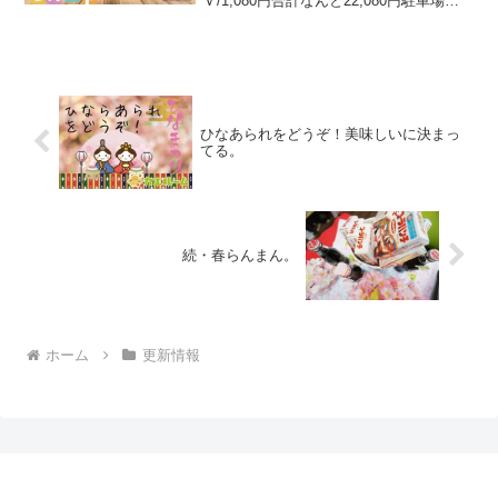
Ｖ/1,080円合計なんと22,080円駐車場は
別途付近月極5,000円のご用意がありま
す。さ、ら、に、春のキャンペーン開
催！大家さんにお願いして1室限定...
ひなあられをどうぞ！美味しいに決まっ
てる。
続・春らんまん。
ホーム
更新情報