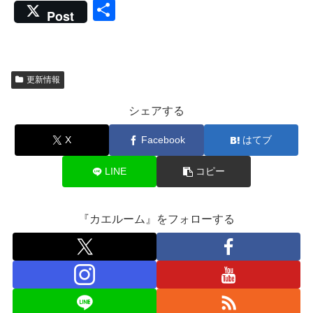
a
wi
n
nt
at
共
Post
c
tt
e
er
e
有
e
er
e
n
b
st
a
更新情報
o
シェアする
o
k
X
Facebook
はてブ
LINE
コピー
『カエルーム』をフォローする