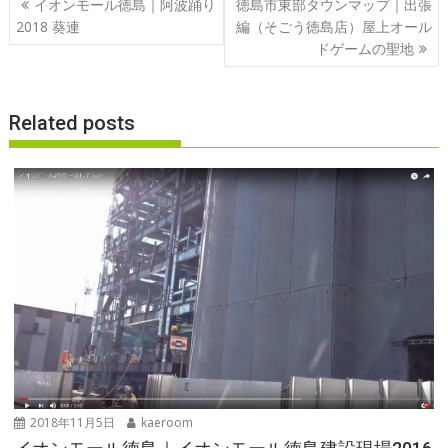
イオンモール徳島｜阿波踊り
徳島市東部タウンマップ｜出張
o
稿
2018 葵連
編（そごう徳島店）屋上オール
k
ナ
ドゲームの聖地
ビ
ゲ
Related posts
ー
シ
ョ
ン
2018年11月5日
kaeroom