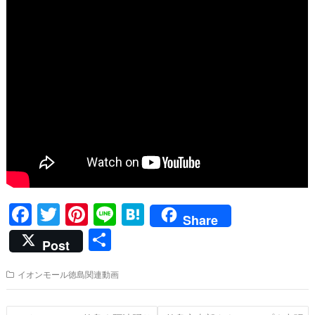
F
T
Pi
Li
H
Share
ac
w
nt
n
at
共
Post
e
itt
er
e
e
有
b
er
e
n
イオンモール徳島関連動画
o
st
a
投