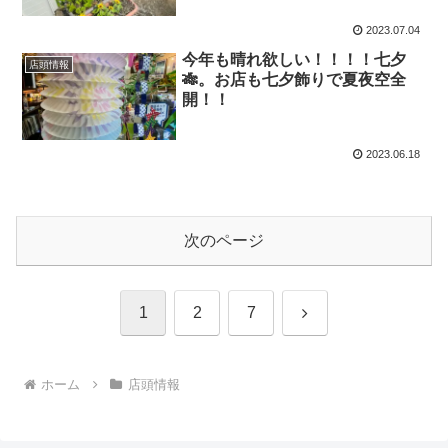
2023.07.04
今年も晴れ欲しい！！！！七夕
店頭情報
🎋。お店も七夕飾りで夏夜空全
開！！
2023.06.18
次のページ
次
1
2
7
へ
ホーム
店頭情報