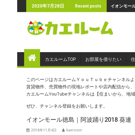
Skip
イオンモール
2020年7月28日
Recent posts
to
content
カエルームTOP
お部屋を借りたい
このページはカエルームＹｏｕＴｕｂｅチャンネルよ
賃貸物件、売買物件の現地レポートや店内配信から、
カエルームYouTubeチャンネルは【住まいから、
ぜひ、チャンネル登録をお願いします。
イオンモール徳島｜阿波踊り2018 葵連
2018年11月4日
kaeroom