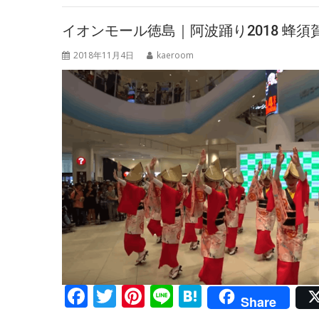
o
st
a
o
イオンモール徳島｜阿波踊り2018 蜂須
k
2018年11月4日
kaeroom
F
T
Pi
Li
H
Share
ac
w
nt
n
at