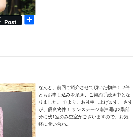
共
Post
有
。
なんと、前回ご紹介させて頂いた物件！ 2件
ともお申し込みを頂き、ご契約手続き中とな
りました。 心より、お礼申し上げます。 さす
が、優良物件！ サンステージ南沖洲は2階部
分に残1室のみ空室がございますので、お気
軽に問い合わ…