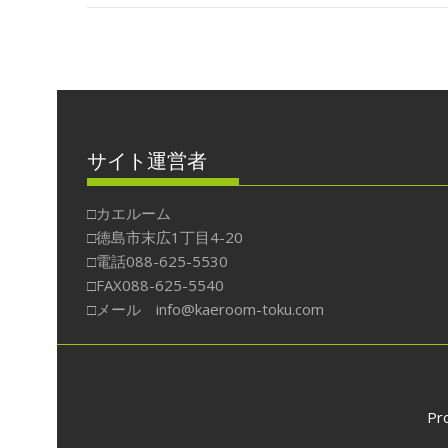
o
st
a
o
投
稿
k
ナ
ビ
ゲ
サイト運営者
ー
シ
□カエルーム
ョ
□徳島市末広1丁目4-20
ン
□電話088-625-5530
□FAX088-625-5540
□メール info@kaeroom-toku.com
Pr