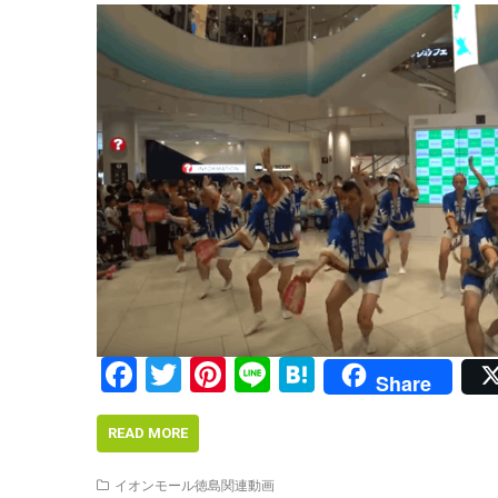
F
T
Pi
Li
H
Share
ac
w
nt
n
at
e
itt
er
e
e
READ MORE
b
er
e
n
イオンモール徳島関連動画