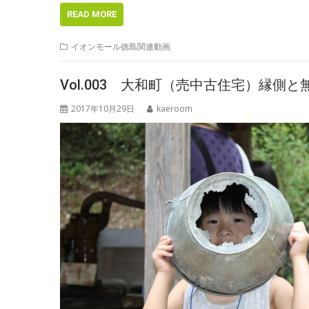
e
itt
er
e
e
READ MORE
b
er
e
n
イオンモール徳島関連動画
o
st
a
o
Vol.003 大和町（売中古住宅）縁
k
2017年10月29日
kaeroom