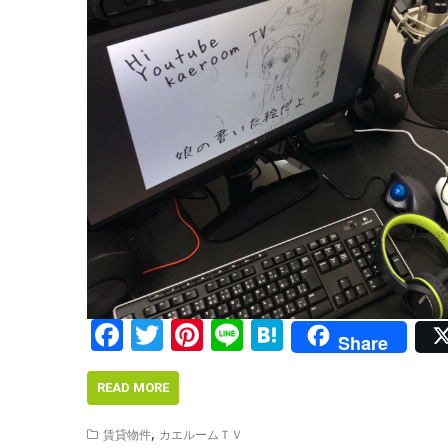
F
T
Pi
Li
H
Share
ac
w
nt
n
at
e
itt
er
e
e
READ MORE
b
er
e
n
,
賃貸物件
カエルームＴＶ