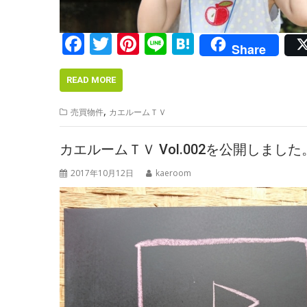
F
T
Pi
Li
H
Share
ac
w
nt
n
at
e
itt
er
e
e
READ MORE
b
er
e
n
,
売買物件
カエルームＴＶ
o
st
a
o
カエルームＴＶ Vol.002を公開しました
k
2017年10月12日
kaeroom