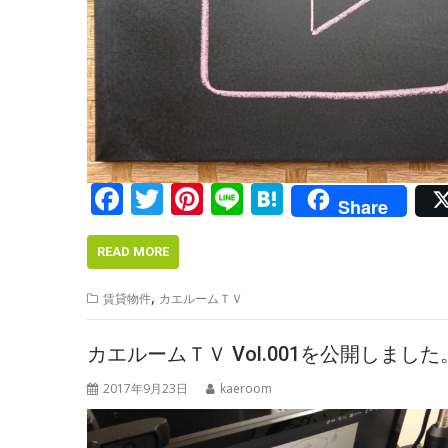
F
T
Pi
Li
H
Share
ac
w
nt
n
at
e
itt
er
e
e
READ MORE
b
er
e
n
,
賃貸物件
カエルームＴＶ
o
st
a
o
カエルームＴＶ Vol.001を公開しました
k
2017年9月23日
kaeroom