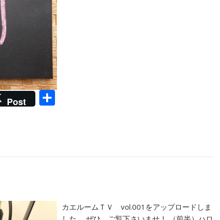
共
Post
有
。
カエルームＴＶ vol.001をアップロードしま
した。 ぜひ、ご覧下さいませ！ （前半）ハロ