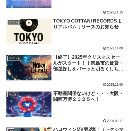
2025.11.15
TOKYO GOTTANI RECORDSよ
イベント
りアルバムリリースのお知らせ
2025.11.09
【終了】2025年クリスマスセー
イベント
ルがスタート！！徳島市の賃貸・
部屋探しをパーッと明るくしちゃ
う！！
2025.11.06
不動産関係ないけど・・・大阪・
その他
関西万博２０２５へ！
2025.09.17
ハロウィンMV第3弾！（トクシマ
MV