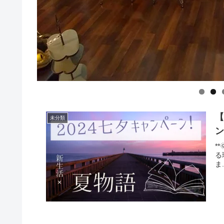
未分類
*
る
ま.