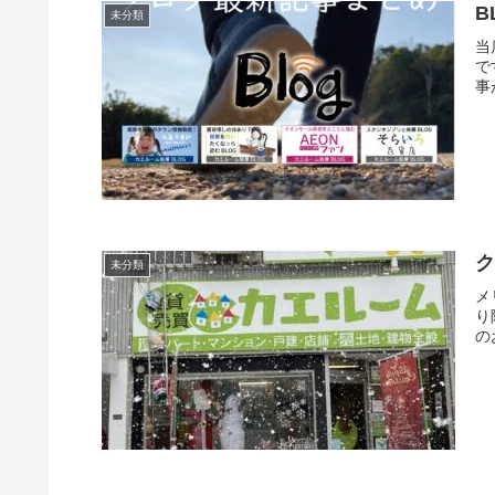
B
未分類
当
で
事
ク
未分類
メ
り
の