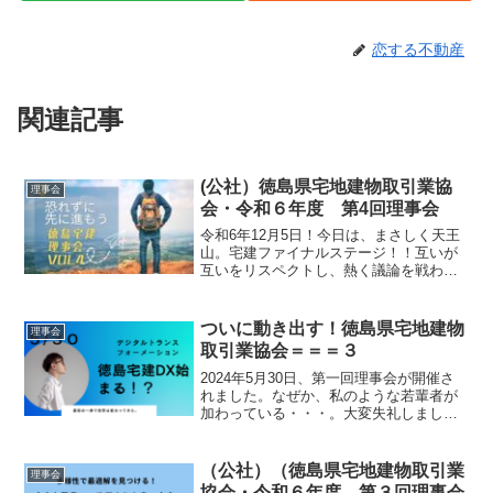
恋する不動産
関連記事
(公社）徳島県宅地建物取引業協
理事会
会・令和６年度 第4回理事会
令和6年12月5日！今日は、まさしく天王
山。宅建ファイナルステージ！！互いが
互いをリスペクトし、熱く議論を戦わせ
る。まさに、空前絶後のラップバトルの
如く、生み出される鮮烈なリリック＆バ
ース。宅建協会第4回理事会が開催されま
ついに動き出す！徳島県宅地建物
理事会
した。不動産のプロ...
取引業協会＝＝＝３
2024年5月30日、第一回理事会が開催さ
れました。なぜか、私のような若輩者が
加わっている・・・。大変失礼しまし
た。間違えて入ってきたのかと思いまし
が、ここにいてもOKと優しさに溢れる世
界が云う！！もう、『千と千尋の神隠
（公社）（徳島県宅地建物取引業
理事会
し』の世界観です。『...
協会・令和６年度 第３回理事会