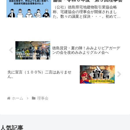
（公社）徳島県宅地建物取引業協会略
称、宅建協会の理事会が開催されまし
た。数々の議案と採決・・・。初めて参
加させて頂きましたが、徳島の重鎮不動
産会社さんが勢揃い。最近、会長の写真
ばかり撮影している・・・・。ストーカ
ーみたいでヤバッ！！！！※大...
徳島賃貸・夏の陣！みみよりビアガーデ
ンの会を改めみみよりグルメ会へ
先に宣言（１００%）二言はありませ
ん。
ホーム
理事会
人気記事