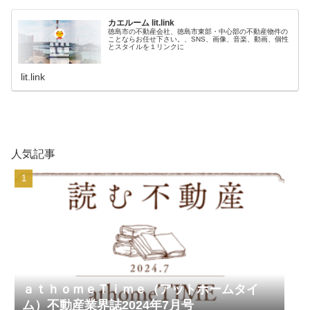
カエルーム lit.link
徳島市の不動産会社、徳島市東部・中心部の不動産物件の
ことならお任せ下さい。、SNS、画像、音楽、動画、個性
とスタイルを１リンクに
lit.link
人気記事
ａｔｈｏｍｅＴｉｍｅ（アットホームタイ
ム）不動産業界誌2024年7月号