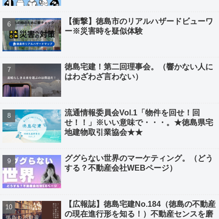
【衝撃】徳島市のリアルハザードビューワ
ー※災害時を疑似体験
徳島宅建！第二回理事会。（響かない人に
はわざわざ言わない）
流通情報委員会Vol.1「物件を回せ！回
せ！！」※いい意味で・・・。★徳島県宅
地建物取引業協会★★
ググらない世界のマーケティング。（どう
する？不動産会社WEBページ）
【広報誌】徳島宅建No.184（徳島の不動産
の現在進行形を知る！）不動産センスを磨